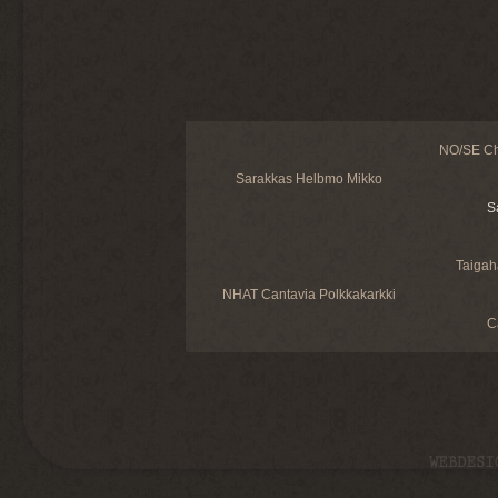
NO/SE Ch
Sarakkas Helbmo Mikko
S
Taigah
NHAT Cantavia Polkkakarkki
C