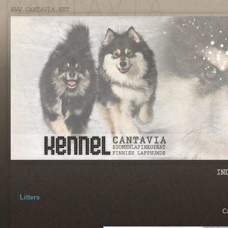
Litters
C